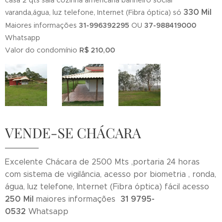
casa 2 qts sala cozinha americana banheiro social
330 Mil
varanda,água, luz telefone, Internet (Fibra óptica) só
Maiores informações
31-996392295
OU
37-988419000
Whatsapp
Valor do condomínio
R$ 210,00
VENDE-SE CHÁCARA
Excelente Chácara de 2500 Mts ,portaria 24 horas
com sistema de vigilância, acesso por biometria , ronda,
água, luz telefone, Internet (Fibra óptica) fácil acesso
250
Mil
31 9795-
maiores informações
0532
Whatsapp